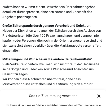
Zudem können wir mit einem Bewerber ein Übernahmeangebot
detailliert durchsprechen, ohne den Namen und Anschrift des
Abgebers preiszugeben.
Große Zeitersparnis durch genaue Vorarbeit und Selektion:
Neben der Diskretion wird auch der Zeitplan durch eine Auslese von
Praxistouristen (die über 100 Praxen anschauen und dennoch nie
kaufen) oder Personen, die noch in der Orientierungsphase sind und
sich zunächst einen Überblick über die Marktangebote verschaffen,
eingehalten.
Mitteilungen und Wünsche an die andere Seite übermitteln:
Viele Verkäufe scheitern, weil man sich nicht traut, der Gegenseite
seine Sorgen und Bedenken sowie Wünsche und Absichten ins
Gesicht zu sagen.
Wir können diese Nachrichten übermitteln, ohne dass
Missverständnisse entstehen und die Stimmung sich eintrübt.
Sie wünschen Unterstützung bei Verhandlungen mit eigenen
Cookie-Zustimmung verwalten
Interessenten?
Sie können uns auch als Berater einschalten, wenn Sie bei
Um Ihnen ein optimales Erlebnis zu bieten, verwenden wir Technologien wie