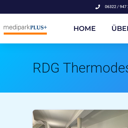
06322 / 947 
HOME
ÜBE
RDG Thermodes