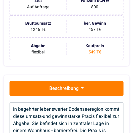
ZAs
Fallzahl KCH Ø
Auf Anfrage
800
Bruttoumsatz
ber. Gewinn
1246 T€
457 T€
Abgabe
Kaufpreis
flexibel
549 T€
Beschreibung