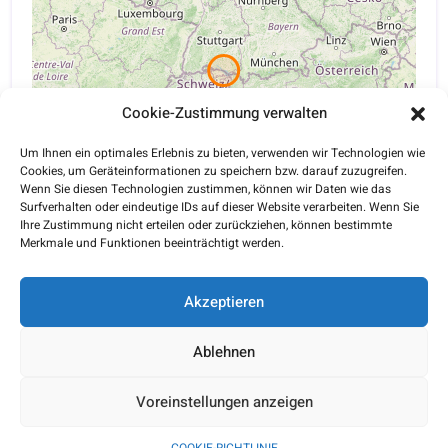
Cookie-Zustimmung verwalten
Um Ihnen ein optimales Erlebnis zu bieten, verwenden wir Technologien wie
Cookies, um Geräteinformationen zu speichern bzw. darauf zuzugreifen.
Wenn Sie diesen Technologien zustimmen, können wir Daten wie das
Surfverhalten oder eindeutige IDs auf dieser Website verarbeiten. Wenn Sie
Ihre Zustimmung nicht erteilen oder zurückziehen, können bestimmte
Merkmale und Funktionen beeinträchtigt werden.
Leaflet
| ©
OpenStreetMap
contributors
Akzeptieren
Ablehnen
Copyright © 2026 |
MediparkPlus
| All Rights Reserved |
Webdesign:
WIAS-IT
Voreinstellungen anzeigen
Cookie-Richtlinie (EU)
|
Datenschutzerklärung
|
Impressum