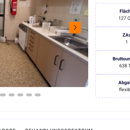
Fläc
127 
ZA
1
Bruttou
638 
Abga
flexi