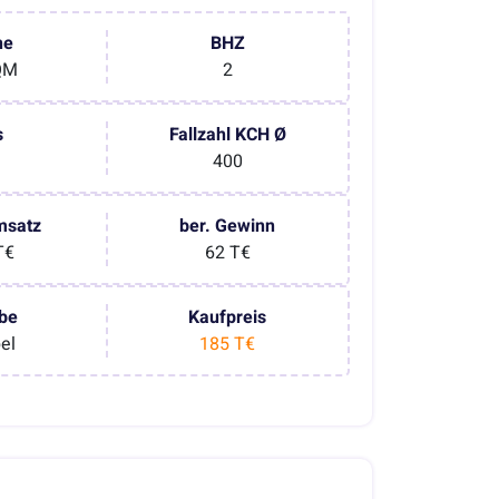
he
BHZ
QM
2
s
Fallzahl KCH Ø
400
msatz
ber. Gewinn
T€
62 T€
be
Kaufpreis
bel
185 T€