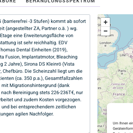
ABORE
BEHANDLUNGSSPEKTRUM
+
−
Um Ihnen ein
Geräteinform