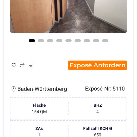
Exposé Anfordern
Exposé-Nr: 5110
Baden-Württemberg
Fläche
BHZ
164 QM
4
ZAs
Fallzahl KCH Ø
1
650