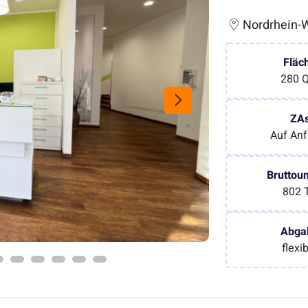
Nordrhein-W
Fläc
280 
ZA
Auf Anf
Bruttou
802 
Abga
flexi