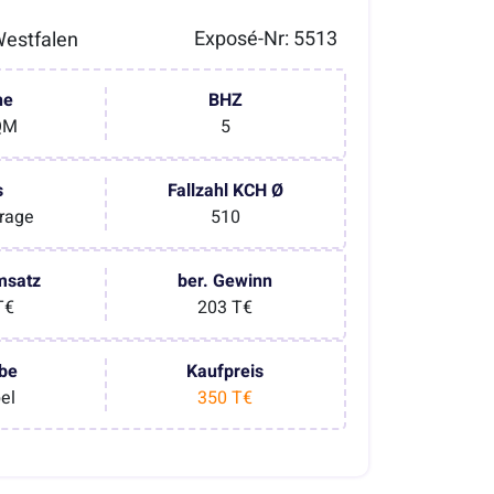
Exposé-Nr: 5513
estfalen
he
BHZ
QM
5
s
Fallzahl KCH Ø
rage
510
msatz
ber. Gewinn
T€
203 T€
be
Kaufpreis
bel
350 T€