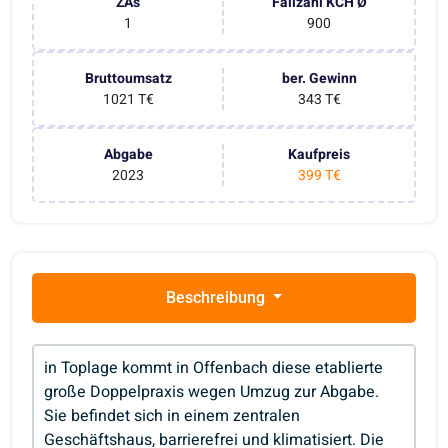
ZAs
Fallzahl KCH Ø
1
900
Bruttoumsatz
ber. Gewinn
1021 T€
343 T€
Abgabe
Kaufpreis
2023
399 T€
Beschreibung