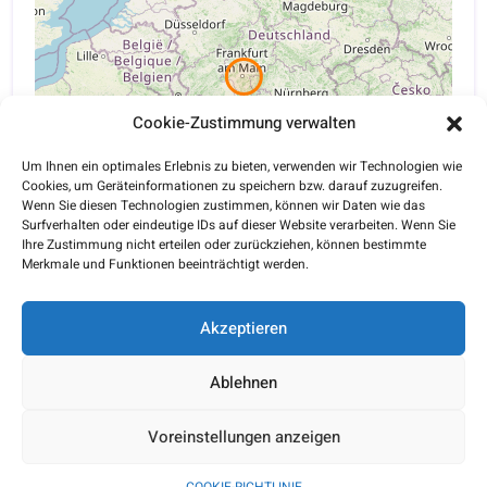
Cookie-Zustimmung verwalten
Um Ihnen ein optimales Erlebnis zu bieten, verwenden wir Technologien wie
Cookies, um Geräteinformationen zu speichern bzw. darauf zuzugreifen.
Wenn Sie diesen Technologien zustimmen, können wir Daten wie das
Surfverhalten oder eindeutige IDs auf dieser Website verarbeiten. Wenn Sie
Ihre Zustimmung nicht erteilen oder zurückziehen, können bestimmte
Merkmale und Funktionen beeinträchtigt werden.
Leaflet
| ©
OpenStreetMap
contributors
Akzeptieren
Ablehnen
Copyright © 2026 |
MediparkPlus
| All Rights Reserved |
Webdesign:
WIAS-IT
Voreinstellungen anzeigen
Cookie-Richtlinie (EU)
|
Datenschutzerklärung
|
Impressum