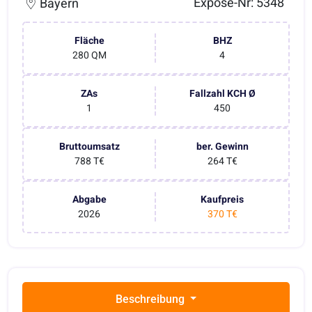
Exposé-Nr: 5348
Bayern
Fläche
BHZ
280 QM
4
ZAs
Fallzahl KCH Ø
1
450
Bruttoumsatz
ber. Gewinn
788 T€
264 T€
Abgabe
Kaufpreis
2026
370 T€
Beschreibung