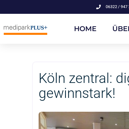
06322 / 947 
HOME
ÜBE
Köln zentral: d
gewinnstark!