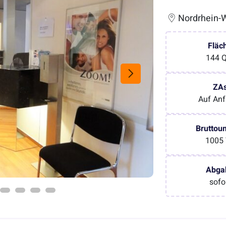
Nordrhein-W
Fläc
144 
ZA
Auf Anf
Bruttou
1005
Abga
sofo