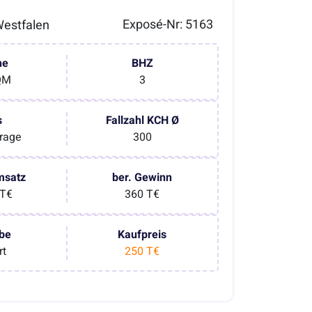
Exposé-Nr: 5163
estfalen
he
BHZ
QM
3
s
Fallzahl KCH Ø
rage
300
msatz
ber. Gewinn
 T€
360 T€
be
Kaufpreis
rt
250 T€