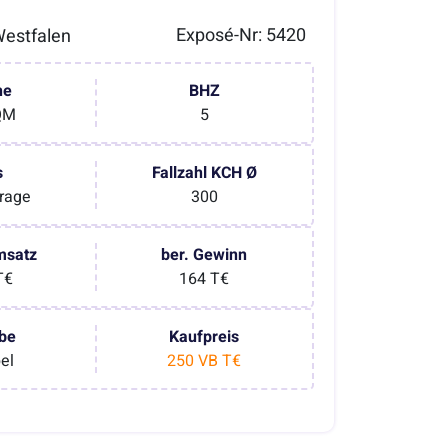
Exposé-Nr: 5420
estfalen
he
BHZ
QM
5
s
Fallzahl KCH Ø
rage
300
msatz
ber. Gewinn
T€
164 T€
be
Kaufpreis
bel
250 VB T€