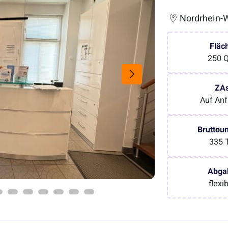
Nordrhein-W
Fläc
250 
ZA
Auf Anf
Bruttou
335 
Abga
flexi