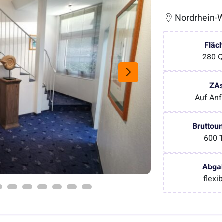
Nordrhein-W
Fläc
280 
ZA
Auf Anf
Bruttou
600 
Abga
flexi