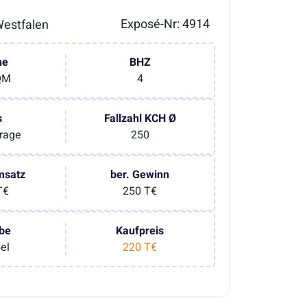
Exposé-Nr: 4914
estfalen
he
BHZ
QM
4
s
Fallzahl KCH Ø
rage
250
msatz
ber. Gewinn
T€
250 T€
be
Kaufpreis
bel
220 T€