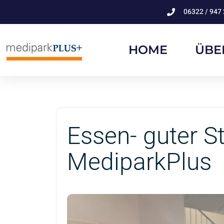
06322 / 947 
HOME
ÜBE
Essen- guter S
MediparkPlus