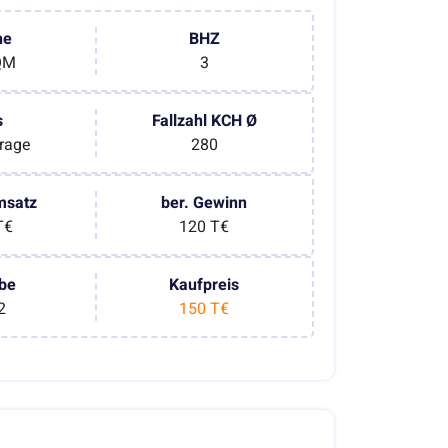
he
BHZ
QM
3
s
Fallzahl KCH Ø
rage
280
msatz
ber. Gewinn
T€
120 T€
be
Kaufpreis
2
150 T€