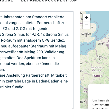
ABORE
BEHANDLUNGSSPEKTRUM
+
−
Um Ihnen ein
Geräteinform