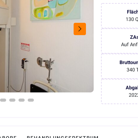
Fläc
130 
ZA
Auf Anf
Bruttou
340 
Abga
202